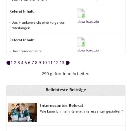
Referat Inhalt :
download.zip
- Das Frankenreich: eine Folge von
Erbteilungen
Referat Inhalt :
download.zip
- Das Fremdenrecht
1
2
3
4
5
6
7
8
9
10
11
12
13
290 gefundene Arbeiten
Beliebteste Beiträge
Interessantes Referat
Wie kann ich mein Referat interessanter gestalten?