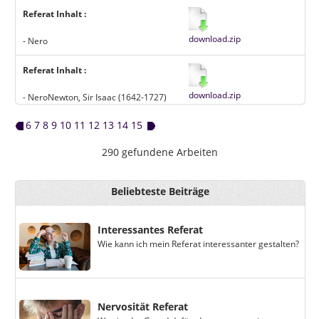
Referat Inhalt :
download.zip
- Nero
Referat Inhalt :
download.zip
- NeroNewton, Sir Isaac (1642-1727)
6
7
8
9
10
11
12
13
14
15
290 gefundene Arbeiten
Beliebteste Beiträge
Interessantes Referat
Wie kann ich mein Referat interessanter gestalten?
Nervosität Referat