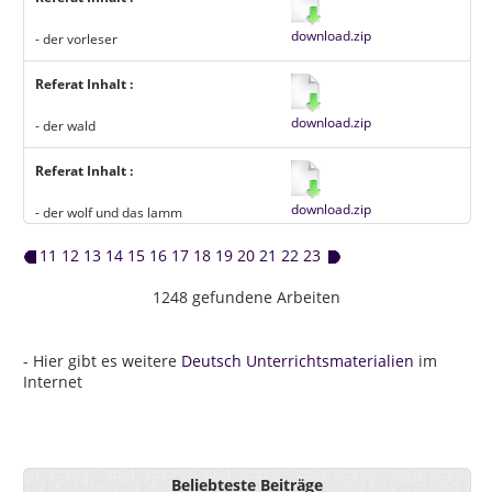
download.zip
- der vorleser
Referat Inhalt :
download.zip
- der wald
Referat Inhalt :
download.zip
- der wolf und das lamm
11
12
13
14
15
16
17
18
19
20
21
22
23
1248 gefundene Arbeiten
- Hier gibt es weitere
Deutsch Unterrichtsmaterialien
im
Internet
Beliebteste Beiträge