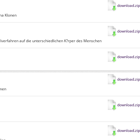
download.zip
ema Klonen
download.zip
ilverfahren auf die unterschiedlichen K?rper des Menschen
download.zip
download.zip
omen
download.zip
download.zip