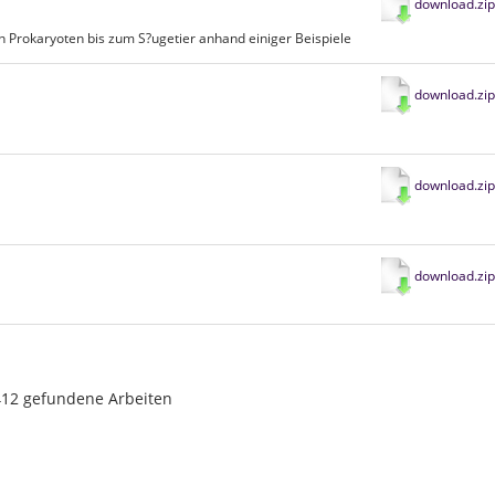
download.zip
n Prokaryoten bis zum S?ugetier anhand einiger Beispiele
download.zip
download.zip
download.zip
12 gefundene Arbeiten