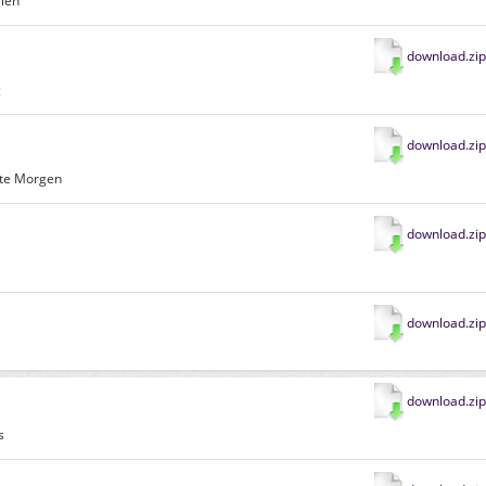
len
download.zip
g
download.zip
ute Morgen
download.zip
download.zip
download.zip
s