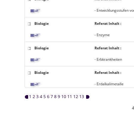
- Entwicklungsstufen vo
Biologie
Referat Inhalt :
- Enzyme
Biologie
Referat Inhalt :
- Erbkrankheiten
Biologie
Referat Inhalt :
- Erdalkalimetalle
1
2
3
4
5
6
7
8
9
10
11
12
13
4