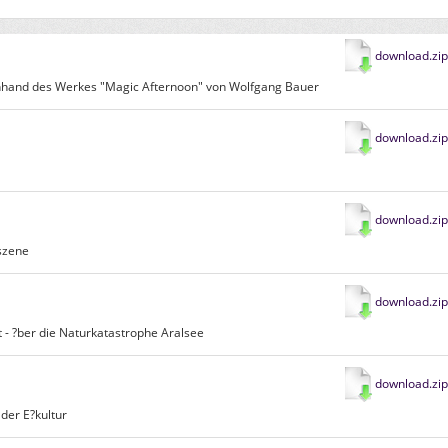
download.zip
nhand des Werkes "Magic Afternoon" von Wolfgang Bauer
download.zip
download.zip
szene
download.zip
 - ?ber die Naturkatastrophe Aralsee
download.zip
 der E?kultur